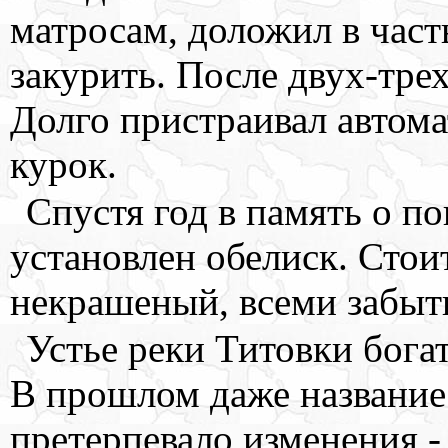
матросам, доложил в част
закурить. После двух-трех
Долго пристраивал автомат
курок.
Спустя год в память о п
установлен обелиск. Стоит
некрашеный, всеми забыт
Устье реки Титовки бога
В прошлом даже название 
претерпевало изменения -