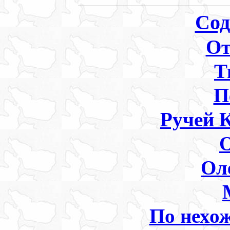
Сод
От
Т
П
Ручей 
О
Ол
По нехо