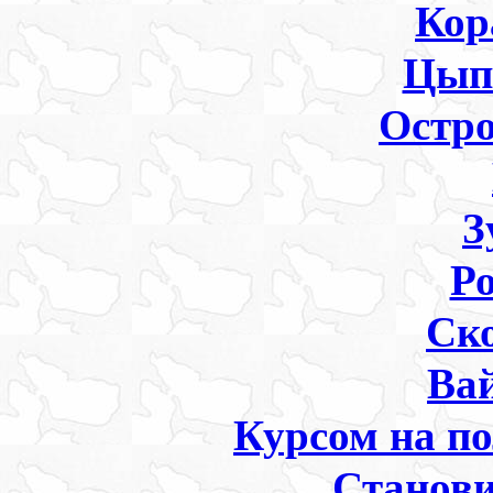
Кор
Цып
Остр
З
Р
Ск
Ва
Курсом на п
Станов