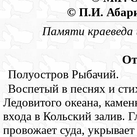
© П.И. Абари
Памяти краеведа
От
Полуостров Рыбачий.
Воспетый в песнях и ст
Ледовитого океана, каме
входа в Кольский залив. Г
провожает суда, укрывает